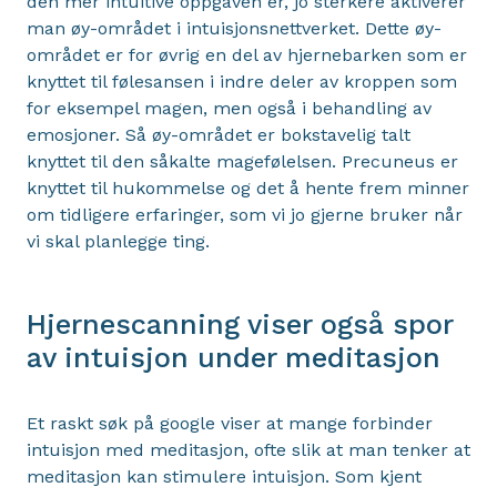
den mer intuitive oppgaven er, jo sterkere aktiverer
man øy-området i intuisjonsnettverket. Dette øy-
området er for øvrig en del av hjernebarken som er
knyttet til følesansen i indre deler av kroppen som
for eksempel magen, men også i behandling av
emosjoner. Så øy-området er bokstavelig talt
knyttet til den såkalte magefølelsen. Precuneus er
knyttet til hukommelse og det å hente frem minner
om tidligere erfaringer, som vi jo gjerne bruker når
vi skal planlegge ting.
Hjernescanning viser også spor
av intuisjon under meditasjon
Et raskt søk på google viser at mange forbinder
intuisjon med meditasjon, ofte slik at man tenker at
meditasjon kan stimulere intuisjon. Som kjent