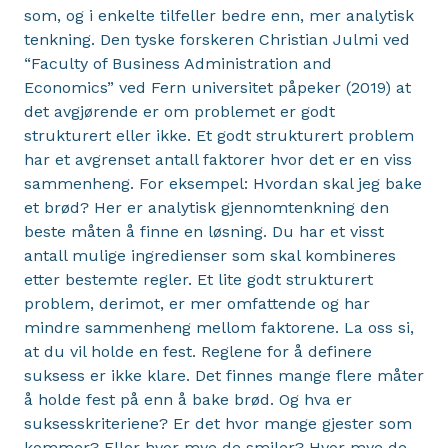
som, og i enkelte tilfeller bedre enn, mer analytisk
tenkning. Den tyske forskeren Christian Julmi ved
“Faculty of Business Administration and
Economics” ved Fern universitet påpeker (2019) at
det avgjørende er om problemet er godt
strukturert eller ikke. Et godt strukturert problem
har et avgrenset antall faktorer hvor det er en viss
sammenheng. For eksempel: Hvordan skal jeg bake
et brød? Her er analytisk gjennomtenkning den
beste måten å finne en løsning. Du har et visst
antall mulige ingredienser som skal kombineres
etter bestemte regler. Et lite godt strukturert
problem, derimot, er mer omfattende og har
mindre sammenheng mellom faktorene. La oss si,
at du vil holde en fest. Reglene for å definere
suksess er ikke klare. Det finnes mange flere måter
å holde fest på enn å bake brød. Og hva er
suksesskriteriene? Er det hvor mange gjester som
kommer? Eller hvor mye de smiler? Hvor mye de