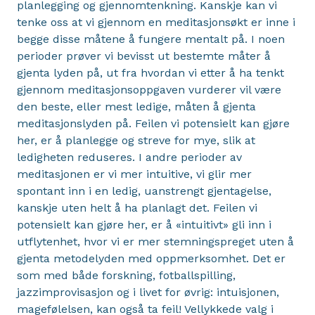
planlegging og gjennomtenkning. Kanskje kan vi
tenke oss at vi gjennom en meditasjonsøkt er inne i
begge disse måtene å fungere mentalt på. I noen
perioder prøver vi bevisst ut bestemte måter å
gjenta lyden på, ut fra hvordan vi etter å ha tenkt
gjennom meditasjonsoppgaven vurderer vil være
den beste, eller mest ledige, måten å gjenta
meditasjonslyden på. Feilen vi potensielt kan gjøre
her, er å planlegge og streve for mye, slik at
ledigheten reduseres. I andre perioder av
meditasjonen er vi mer intuitive, vi glir mer
spontant inn i en ledig, uanstrengt gjentagelse,
kanskje uten helt å ha planlagt det. Feilen vi
potensielt kan gjøre her, er å «intuitivt» gli inn i
utflytenhet, hvor vi er mer stemningspreget uten å
gjenta metodelyden med oppmerksomhet. Det er
som med både forskning, fotballspilling,
jazzimprovisasjon og i livet for øvrig: intuisjonen,
magefølelsen, kan også ta feil! Vellykkede valg i