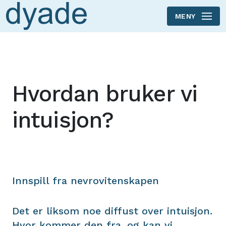
MENY
Skip to main content
Hvordan bruker vi
intuisjon?
Innspill fra nevrovitenskapen
Det er liksom noe diffust over intuisjon.
Hvor kommer den fra, og kan vi