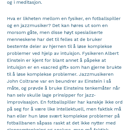
og i meditasjon.
Hva er likheten mellom en fysiker, en fotballspiller
og en jazzmusiker? Det kan høres ut som en
morsom gåte, men disse høyt spesialiserte
menneskene har det til felles at de bruker
bestemte deler av hjernen til å løse komplekse
problemer ved hjelp av intuisjon. Fysikeren Albert
Einstein er kjent for blant annet å påpeke at
intuisjon er en «sacred gift» som han gjerne brukte
til å løse komplekse problemer. Jazzmusikeren
John Coltrane var en beundrer av Einstein i så
måte, og prøvde å bruke Einsteins tenkemåter når
han selv skulle lage prinsipper for jazz-
improvisasjon. En fotballspiller har kanskje ikke ord
på seg for å være like intellektuell, men faktisk må
han eller hun løse svært komplekse problemer på
fotballbanen såpass raskt at det ikke nytter med
gjennomtenkning og analyse, man må faktisk