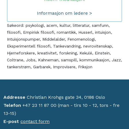
Informasjon om ledere >
Søkeord:
psykologi
,
acem
,
kultur
,
litteratur
,
samfunn
,
filosofi
,
Empirisk filosofi
,
romantikk
,
Husserl
,
intuisjon
,
Intuisjonspumper
,
Middelalder
,
Fenomenologi
,
Eksperimentell filosofi
,
Tankevandring
,
nevrovitenskap
,
Hjerneforskere
,
kreativitet
,
forskning
,
Kekulé
,
Einstein
,
Coltrane
,
Jobs
,
Kahneman
,
samspill
,
kommunikasjon
,
Jazz
,
tankerstrøm
,
Garbarek
,
Improvisere
,
Friksjon
Addresse
Christian Krohgs gate 34, 0186 Oslo
Telefon
+47 23 11 87 00 (man - tirs 10 - 12, tors - fre
13-15)
E-post
contact form