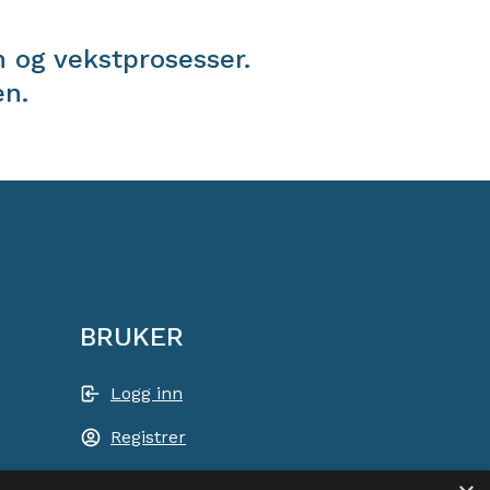
 og vekstprosesser.
en.
BRUKER
Logg inn
Registrer
Handlekurv