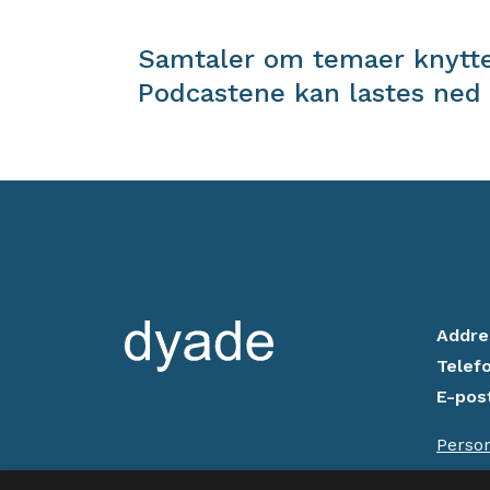
Samtaler om temaer knyttet
Podcastene kan lastes ned
Addre
Telef
E-pos
Perso