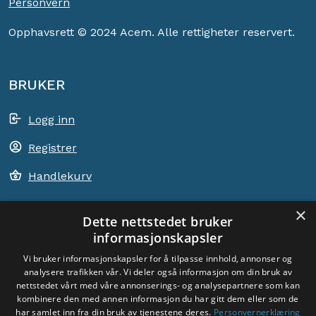
Personvern
Opphavsrett © 2024 Acem. Alle rettigheter reservert.
BRUKER
Logg inn
Registrer
Handlekurv
×
Dette nettstedet bruker
informasjonskapsler
ACEM VERDEN OVER
Vi bruker informasjonskapsler for å tilpasse innhold, annonser og
analysere trafikken vår. Vi deler også informasjon om din bruk av
VELG LAND
nettstedet vårt med våre annonserings- og analysepartnere som kan
Dyade
kombinere den med annen informasjon du har gitt dem eller som de
har samlet inn fra din bruk av tjenestene deres.
Personvernerklæring