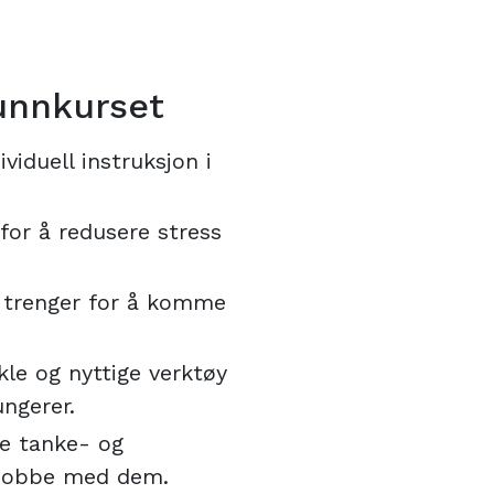
unnkurset
viduell instruksjon i
for å redusere stress
 trenger for å komme
le og nyttige verktøy
ngerer.
e tanke- og
 jobbe med dem.