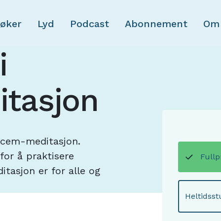
Skip to main content
øker
Lyd
Podcast
Abonnement
Om
i
tasjon
Acem-meditasjon.
for å praktisere
Fullp
tasjon er for alle og
Heltidss