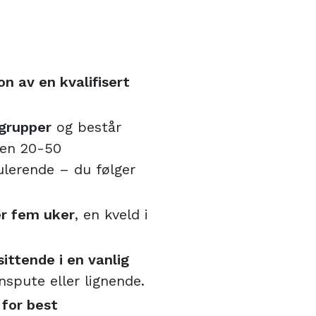
n av en kvalifisert
 grupper
og består
ren 20-50
ulerende – du følger
er fem uker
, en kveld i
ittende i en vanlig
spute eller lignende.
 for best