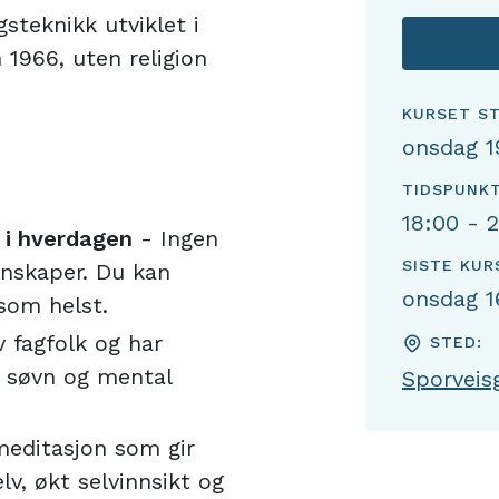
teknikk utviklet i
 1966, uten religion
KURSET S
onsdag 1
TIDSPUNK
18:00 - 
 i hverdagen
- Ingen
SISTE KU
unnskaper. Du kan
onsdag 1
som helst.
v fagfolk og har
STED:
, søvn og mental
Sporveis
editasjon som gir
v, økt selvinnsikt og