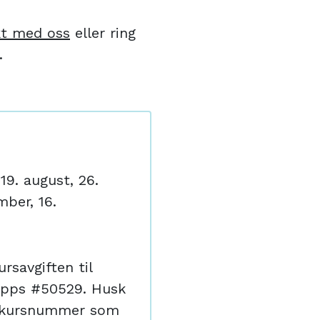
kt med oss
eller ring
.
19. august, 26.
mber, 16.
rsavgiften til
Vipps #50529. Husk
+ kursnummer som