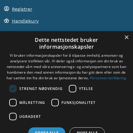
Registrer
Handlekurv
×
Dette nettstedet bruker
informasjonskapsler
ACEM VERDEN OVER
Vi bruker informasjonskapsler for å tilpasse innhold, annonser og
analysere trafikken vår. Vi deler også informasjon om din bruk av
VELG LAND
nettstedet vårt med våre annonserings- og analysepartnere som kan
Dyade
kombinere den med annen informasjon du har gitt dem eller som de
har samlet inn fra din bruk av tjenestene deres.
Personvernerklæring
STRENGT NØDVENDIG
YTELSE
MÅLRETTING
FUNKSJONALITET
UGRADERT
Sosiale medier:
GODTA ALLE
AVVIS ALLE