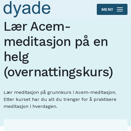
MENY
Skip to main content
Lær Acem-
meditasjon på en
helg
(overnattingskurs)
Lær meditasjon på grunnkurs i Acem-meditasjon.
Etter kurset har du alt du trenger for å praktisere
meditasjon i hverdagen.
Innsjekking fra kl. 15:00.