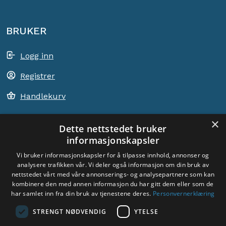
BRUKER
Logg inn
Registrer
Handlekurv
×
Dette nettstedet bruker
informasjonskapsler
ACEM VERDEN OVER
Vi bruker informasjonskapsler for å tilpasse innhold, annonser og
analysere trafikken vår. Vi deler også informasjon om din bruk av
VELG LAND
nettstedet vårt med våre annonserings- og analysepartnere som kan
Dyade
kombinere den med annen informasjon du har gitt dem eller som de
har samlet inn fra din bruk av tjenestene deres.
Personvernerklæring
STRENGT NØDVENDIG
YTELSE