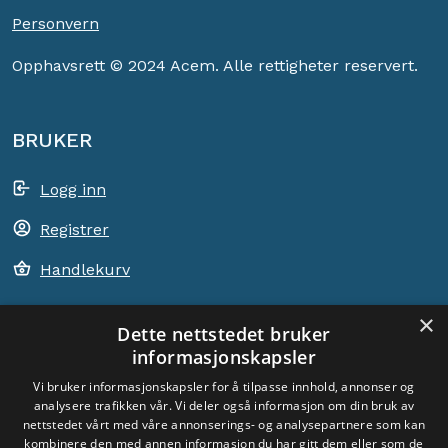
Personvern
Opphavsrett © 2024 Acem. Alle rettigheter reservert.
BRUKER
Logg inn
Registrer
Handlekurv
×
Dette nettstedet bruker
informasjonskapsler
ACEM VERDEN OVER
Vi bruker informasjonskapsler for å tilpasse innhold, annonser og
analysere trafikken vår. Vi deler også informasjon om din bruk av
VELG LAND
nettstedet vårt med våre annonserings- og analysepartnere som kan
Dyade
kombinere den med annen informasjon du har gitt dem eller som de