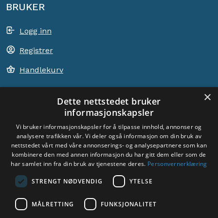
BRUKER
Logg inn
Registrer
Handlekurv
×
Dette nettstedet bruker
informasjonskapsler
ACEM VERDEN OVER
Vi bruker informasjonskapsler for å tilpasse innhold, annonser og
analysere trafikken vår. Vi deler også informasjon om din bruk av
VELG LAND
nettstedet vårt med våre annonserings- og analysepartnere som kan
Dyade
kombinere den med annen informasjon du har gitt dem eller som de
har samlet inn fra din bruk av tjenestene deres.
Personvernerklæring
STRENGT NØDVENDIG
YTELSE
MÅLRETTING
FUNKSJONALITET