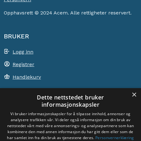
Opphavsrett © 2024 Acem. Alle rettigheter reservert.
BRUKER
Logg inn
Registrer
Handlekurv
×
Dette nettstedet bruker
informasjonskapsler
ACEM VERDEN OVER
Vi bruker informasjonskapsler for å tilpasse innhold, annonser og
analysere trafikken vår. Vi deler også informasjon om din bruk av
VELG LAND
nettstedet vårt med våre annonserings- og analysepartnere som kan
Dyade
kombinere den med annen informasjon du har gitt dem eller som de
har samlet inn fra din bruk av tjenestene deres.
Personvernerklæring