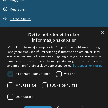
Registrer
Handlekurv
×
Dette nettstedet bruker
informasjonskapsler
ACEM VERDEN OVER
Vi bruker informasjonskapsler for å tilpasse innhold, annonser og
analysere trafikken vår. Vi deler også informasjon om din bruk av
VELG LAND
nettstedet vårt med våre annonserings- og analysepartnere som kan
Dyade
kombinere den med annen informasjon du har gitt dem eller som de
har samlet inn fra din bruk av tjenestene deres.
Personvernerklæring
STRENGT NØDVENDIG
YTELSE
MÅLRETTING
FUNKSJONALITET
Sosiale medier:
UGRADERT