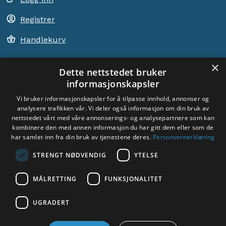
Registrer
Handlekurv
×
Dette nettstedet bruker
informasjonskapsler
ACEM VERDEN OVER
Vi bruker informasjonskapsler for å tilpasse innhold, annonser og
analysere trafikken vår. Vi deler også informasjon om din bruk av
VELG LAND
nettstedet vårt med våre annonserings- og analysepartnere som kan
Dyade
kombinere den med annen informasjon du har gitt dem eller som de
har samlet inn fra din bruk av tjenestene deres.
Personvernerklæring
STRENGT NØDVENDIG
YTELSE
MÅLRETTING
FUNKSJONALITET
Sosiale medier:
UGRADERT