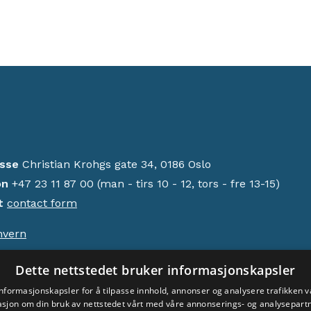
sse
Christian Krohgs gate 34, 0186 Oslo
on
+47 23 11 87 00 (man - tirs 10 - 12, tors - fre 13-15)
t
contact form
nvern
srett © 2024 Acem. Alle rettigheter reservert.
Dette nettstedet bruker informasjonskapsler
informasjonskapsler for å tilpasse innhold, annonser og analysere trafikken vå
sjon om din bruk av nettstedet vårt med våre annonserings- og analysepar