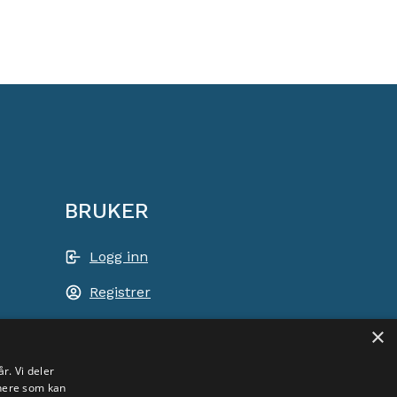
BRUKER
Logg inn
Registrer
Handlekurv
×
ACEM VERDEN OVER
r. Vi deler
tnere som kan