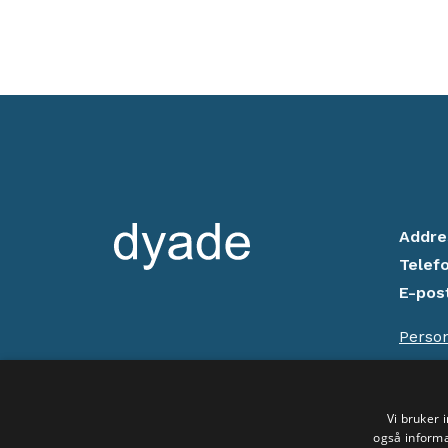
Addre
Telef
E-pos
Perso
Opphav
Vi bruker 
også informa
Sosiale medier: