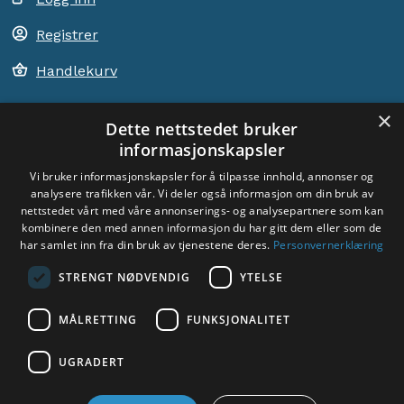
Registrer
Handlekurv
×
Dette nettstedet bruker
informasjonskapsler
ACEM VERDEN OVER
Vi bruker informasjonskapsler for å tilpasse innhold, annonser og
analysere trafikken vår. Vi deler også informasjon om din bruk av
VELG LAND
nettstedet vårt med våre annonserings- og analysepartnere som kan
Dyade
kombinere den med annen informasjon du har gitt dem eller som de
har samlet inn fra din bruk av tjenestene deres.
Personvernerklæring
STRENGT NØDVENDIG
YTELSE
MÅLRETTING
FUNKSJONALITET
Sosiale medier:
UGRADERT