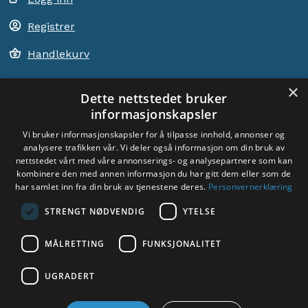
Registrer
Handlekurv
×
Dette nettstedet bruker
informasjonskapsler
ACEM VERDEN OVER
Vi bruker informasjonskapsler for å tilpasse innhold, annonser og
analysere trafikken vår. Vi deler også informasjon om din bruk av
VELG LAND
nettstedet vårt med våre annonserings- og analysepartnere som kan
Dyade
kombinere den med annen informasjon du har gitt dem eller som de
har samlet inn fra din bruk av tjenestene deres.
Personvernerklæring
STRENGT NØDVENDIG
YTELSE
MÅLRETTING
FUNKSJONALITET
Sosiale medier:
UGRADERT