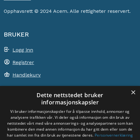
Opphavsrett © 2024 Acem. Alle rettigheter reservert.
BRUKER
Logg inn
Registrer
Handlekurv
×
Dette nettstedet bruker
informasjonskapsler
ACEM VERDEN OVER
Vi bruker informasjonskapsler for å tilpasse innhold, annonser og
analysere trafikken vår. Vi deler også informasjon om din bruk av
VELG LAND
nettstedet vårt med våre annonserings- og analysepartnere som kan
Dyade
kombinere den med annen informasjon du har gitt dem eller som de
har samlet inn fra din bruk av tjenestene deres.
Personvernerklæring