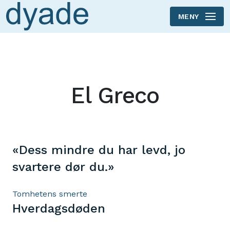
MENY
Skip to main content
El Greco
«Dess mindre du har levd, jo
svartere dør du.»
Tomhetens smerte
Hverdagsdøden