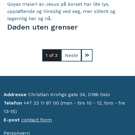
Goyas maleri av Jesus på korset har lite lys,
oppløftende og hinsidig ved seg, mer slitent og
legemlig her og nå.
Døden uten grenser
1
of 3
Neste
Addresse
Christian Krohgs gate 34, 0186 Oslo
Telefon
+47 23 11 87 00 (man - tirs 10 - 12, tors - fre
13-15)
E-post
contact form
Personvern