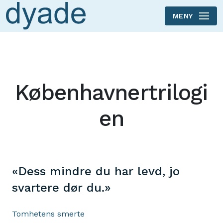
MENY
Skip to main content
Københavnertrilogi
en
«Dess mindre du har levd, jo
svartere dør du.»
Tomhetens smerte