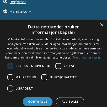
Registrer
Handlekurv
×
Dette nettstedet bruker
informasjonskapsler
ACEM VERDEN OVER
Vi bruker informasjonskapsler for å tilpasse innhold, annonser og
analysere trafikken vår. Vi deler også informasjon om din bruk av
VELG LAND
nettstedet vårt med våre annonserings- og analysepartnere som kan
Dyade
kombinere den med annen informasjon du har gitt dem eller som de
har samlet inn fra din bruk av tjenestene deres.
Personvernerklæring
STRENGT NØDVENDIG
YTELSE
MÅLRETTING
FUNKSJONALITET
Sosiale medier:
UGRADERT
GODTA ALLE
AVVIS ALLE