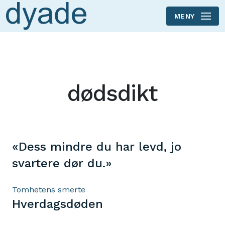
MENY
Skip to main content
dødsdikt
«Dess mindre du har levd, jo
svartere dør du.»
Tomhetens smerte
Hverdagsdøden