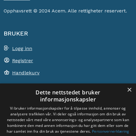
Opphavsrett © 2024 Acem. Alle rettigheter reservert.
BRUKER
Logg inn
Registrer
Handlekurv
×
Dette nettstedet bruker
informasjonskapsler
ACEM VERDEN OVER
Vi bruker informasjonskapsler for å tilpasse innhold, annonser og
analysere trafikken vår. Vi deler også informasjon om din bruk av
VELG LAND
nettstedet vårt med våre annonserings- og analysepartnere som kan
Dyade
kombinere den med annen informasjon du har gitt dem eller som de
har samlet inn fra din bruk av tjenestene deres.
Personvernerklæring