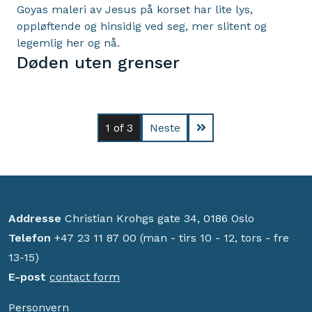
Goyas maleri av Jesus på korset har lite lys,
oppløftende og hinsidig ved seg, mer slitent og
legemlig her og nå.
Døden uten grenser
1
of 3
Neste
Addresse
Christian Krohgs gate 34, 0186 Oslo
Telefon
+47 23 11 87 00 (man - tirs 10 - 12, tors - fre
13-15)
E-post
contact form
Personvern