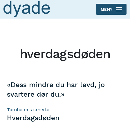
MENY
Skip to main content
hverdagsdøden
«Dess mindre du har levd, jo
svartere dør du.»
Tomhetens smerte
Hverdagsdøden