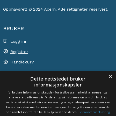
Opphavsrett © 2024 Acem. Alle rettigheter reservert.
BRUKER
Logg inn
Registrer
Handlekurv
×
Dette nettstedet bruker
informasjonskapsler
ACEM VERDEN OVER
Vi bruker informasjonskapsler for å tilpasse innhold, annonser og
analysere trafikken vår. Vi deler også informasjon om din bruk av
VELG LAND
nettstedet vårt med våre annonserings- og analysepartnere som kan
Dyade
kombinere den med annen informasjon du har gitt dem eller som de
har samlet inn fra din bruk av tjenestene deres.
Personvernerklæring