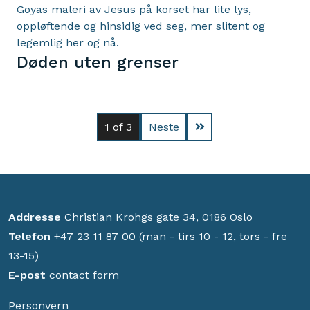
Goyas maleri av Jesus på korset har lite lys,
oppløftende og hinsidig ved seg, mer slitent og
legemlig her og nå.
Døden uten grenser
1
of 3
Neste
Addresse
Christian Krohgs gate 34, 0186 Oslo
Telefon
+47 23 11 87 00 (man - tirs 10 - 12, tors - fre
13-15)
E-post
contact form
Personvern