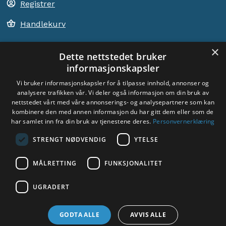
Registrer
Handlekurv
×
Dette nettstedet bruker
informasjonskapsler
ACEM VERDEN OVER
Vi bruker informasjonskapsler for å tilpasse innhold, annonser og
analysere trafikken vår. Vi deler også informasjon om din bruk av
VELG LAND
nettstedet vårt med våre annonserings- og analysepartnere som kan
Dyade
kombinere den med annen informasjon du har gitt dem eller som de
har samlet inn fra din bruk av tjenestene deres.
Personvernerklæring
STRENGT NØDVENDIG
YTELSE
MÅLRETTING
FUNKSJONALITET
Sosiale medier:
UGRADERT
GODTA ALLE
AVVIS ALLE