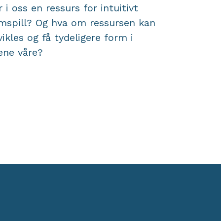
r i oss en ressurs for intuitivt
mspill? Og hva om ressursen kan
vikles og få tydeligere form i
vene våre?