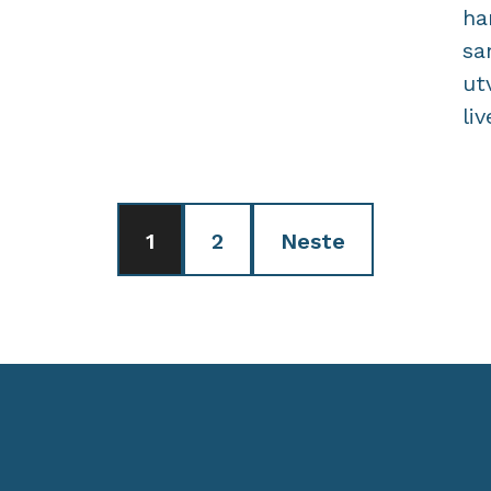
ha
sa
ut
li
1
2
Neste