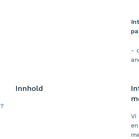
In
pa
- 
an
Innhold
In
me
n?
Vi
en
me