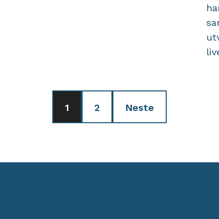
ha
sa
ut
li
1
2
Neste