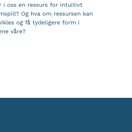
r i oss en ressurs for intuitivt
mspill? Og hva om ressursen kan
vikles og få tydeligere form i
vene våre?