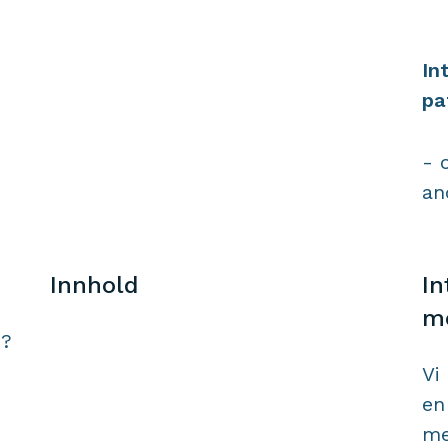
In
pa
- 
an
Innhold
In
me
n?
Vi
en
me