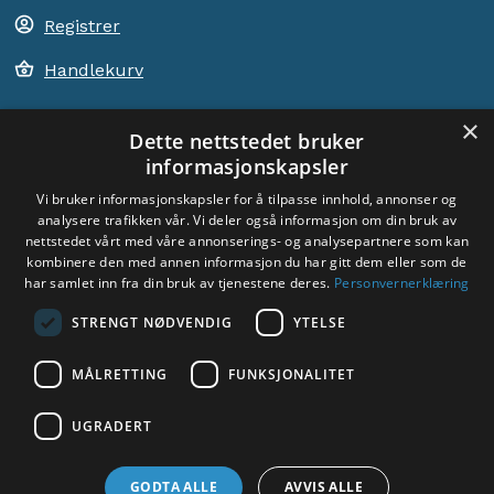
Registrer
Handlekurv
×
Dette nettstedet bruker
informasjonskapsler
ACEM VERDEN OVER
Vi bruker informasjonskapsler for å tilpasse innhold, annonser og
analysere trafikken vår. Vi deler også informasjon om din bruk av
VELG LAND
nettstedet vårt med våre annonserings- og analysepartnere som kan
Dyade
kombinere den med annen informasjon du har gitt dem eller som de
har samlet inn fra din bruk av tjenestene deres.
Personvernerklæring
STRENGT NØDVENDIG
YTELSE
MÅLRETTING
FUNKSJONALITET
UGRADERT
Sosiale medier:
GODTA ALLE
AVVIS ALLE