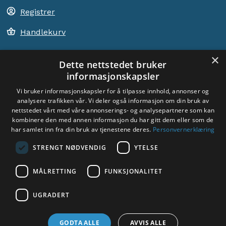
Registrer
Handlekurv
×
Dette nettstedet bruker
informasjonskapsler
ACEM VERDEN OVER
Vi bruker informasjonskapsler for å tilpasse innhold, annonser og
analysere trafikken vår. Vi deler også informasjon om din bruk av
VELG LAND
nettstedet vårt med våre annonserings- og analysepartnere som kan
Dyade
kombinere den med annen informasjon du har gitt dem eller som de
har samlet inn fra din bruk av tjenestene deres.
Personvernerklæring
STRENGT NØDVENDIG
YTELSE
MÅLRETTING
FUNKSJONALITET
Sosiale medier:
UGRADERT
GODTA ALLE
AVVIS ALLE