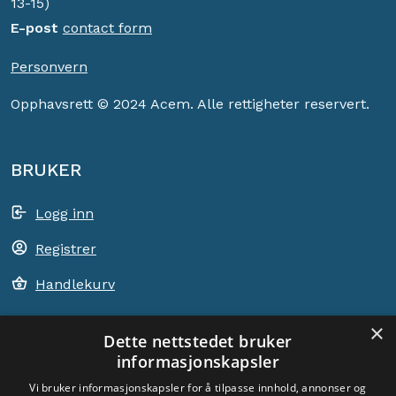
13-15)
E-post
contact form
Personvern
Opphavsrett © 2024 Acem. Alle rettigheter reservert.
BRUKER
Logg inn
Registrer
Handlekurv
×
Dette nettstedet bruker
informasjonskapsler
ACEM VERDEN OVER
Vi bruker informasjonskapsler for å tilpasse innhold, annonser og