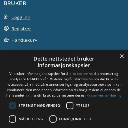
BRUKER
Logg inn
Registrer
Handlekurv
×
Dette nettstedet bruker
informasjonskapsler
ACEM VERDEN OVER
Vi bruker informasjonskapsler for å tilpasse innhold, annonser og
analysere trafikken vår. Vi deler også informasjon om din bruk av
VELG LAND
nettstedet vårt med våre annonserings- og analysepartnere som kan
Dyade
kombinere den med annen informasjon du har gitt dem eller som de
har samlet inn fra din bruk av tjenestene deres.
Personvernerklæring
STRENGT NØDVENDIG
YTELSE
MÅLRETTING
FUNKSJONALITET