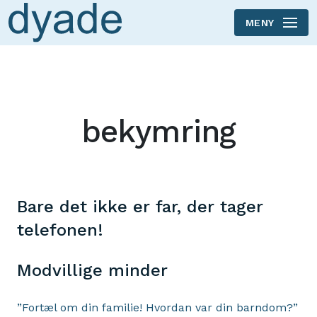
MENY
Skip to main content
bekymring
Bare det ikke er far, der tager
telefonen!
Modvillige minder
”Fortæl om din familie! Hvordan var din barndom?”