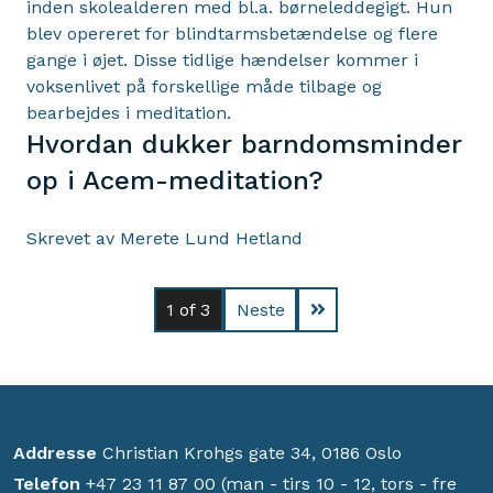
inden skolealderen med bl.a. børneleddegigt. Hun
blev opereret for blindtarmsbetændelse og flere
gange i øjet. Disse tidlige hændelser kommer i
voksenlivet på forskellige måde tilbage og
bearbejdes i meditation.
Hvordan dukker barndomsminder
op i Acem-meditation?
Skrevet av Merete Lund Hetland
1
of 3
Neste
Addresse
Christian Krohgs gate 34, 0186 Oslo
Telefon
+47 23 11 87 00 (man - tirs 10 - 12, tors - fre