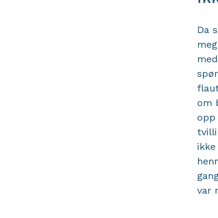
Da s
meg 
med 
spør
flau
om b
opp 
tvil
ikke
henn
gang
var 