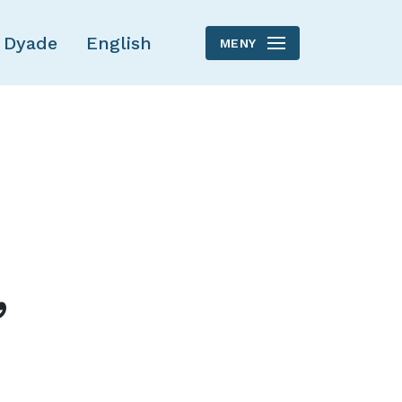
 Dyade
English
MENY
,