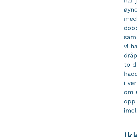
har 
øyne
med 
dobb
samm
vi h
dråp
to d
hadd
i ve
om e
opp 
imel
Ik