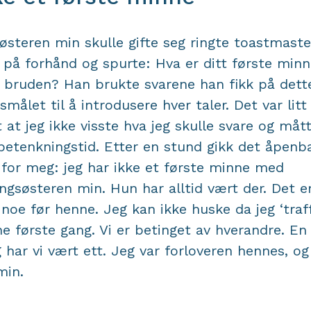
østeren min skulle gifte seg ringte toastmast
på forhånd og spurte: Hva er ditt første minn
bruden? Han brukte svarene han fikk på dett
smålet til å introdusere hver taler. Det var litt
t at jeg ikke visste hva jeg skulle svare og måt
etenkningstid. Etter en stund gikk det åpenb
for meg: jeg har ikke et første minne med
lingsøsteren min. Hun har alltid vært der. Det e
 noe før henne. Jeg kan ikke huske da jeg ‘traf
e første gang. Vi er betinget av hverandre. En
 har vi vært ett. Jeg var forloveren hennes, o
min.