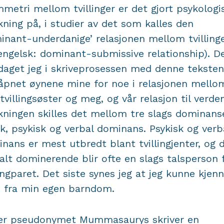
metri mellom tvillinger er det gjort psykologi
kning på, i studier av det som kalles den
inant-underdanige’ relasjonen mellom tvilling
engelsk: dominant-submissive relationship). D
aget jeg i skriveprosessen med denne teksten
åpnet øynene mine for noe i relasjonen mello
tvillingsøster og meg, og vår relasjon til verden
kningen skilles det mellom tre slags dominans
sk, psykisk og verbal dominans. Psykisk og verb
nans er mest utbredt blant tvillingjenter, og 
alt dominerende blir ofte en slags talsperson 
lingparet. Det siste synes jeg at jeg kunne kjen
n fra min egen barndom.
er pseudonymet Mummasaurys skriver en