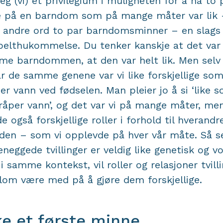
jeg (vi) et privilegium i muligheten for å ha to 
 på en barndom som på mange måter var lik 
andre ord to par barndomsminner – en slags
elthukommelse. Du tenker kanskje at det var
e barndommen, at den var helt lik. Men sel
ar de samme genene var vi like forskjellige so
er vann ved fødselen. Man pleier jo å si ‘like 
råper vann’, og det var vi på mange måter, men
e også forskjellige roller i forhold til hverandr
rden – som vi opplevde på hver vår måte. Så s
neggede tvillinger er veldig like genetisk og v
i samme kontekst, vil roller og relasjoner tvill
lom være med på å gjøre dem forskjellige.
ke et første minne