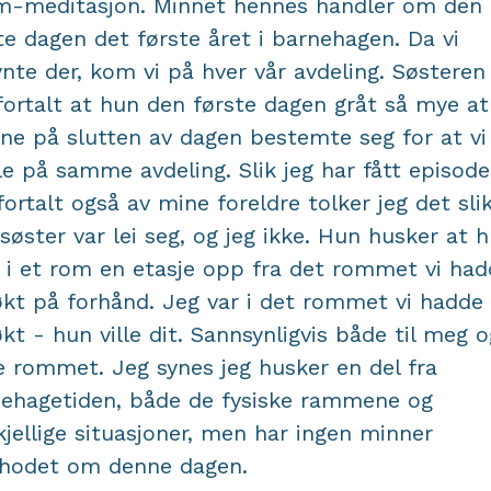
-meditasjon. Minnet hennes handler om den
te dagen det første året i barnehagen. Da vi
nte der, kom vi på hver vår avdeling. Søsteren
fortalt at hun den første dagen gråt så mye at
ne på slutten av dagen bestemte seg for at vi
le på samme avdeling. Slik jeg har fått episod
fortalt også av mine foreldre tolker jeg det sli
søster var lei seg, og jeg ikke. Hun husker at 
i et rom en etasje opp fra det rommet vi had
kt på forhånd. Jeg var i det rommet vi hadde
kt - hun ville dit. Sannsynligvis både til meg og
e rommet. Jeg synes jeg husker en del fra
ehagetiden, både de fysiske rammene og
kjellige situasjoner, men har ingen minner
rhodet om denne dagen.