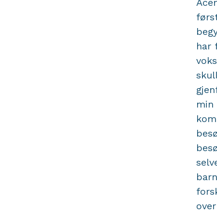
Acem
førs
begy
har 
voks
skul
gjen
min 
kom 
besø
besø
selv
barn
fors
ove