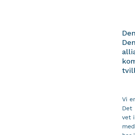
Den
Den
all
kom
tvi
Vi e
Det 
vet 
medi