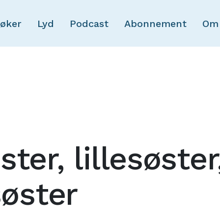
Skip to main content
øker
Lyd
Podcast
Abonnement
Om
ter, lillesøster
søster