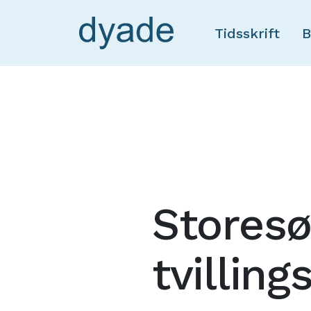
Tidsskrift
B
Storesøs
tvilling