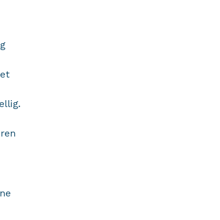
og
et
llig.
eren
nne