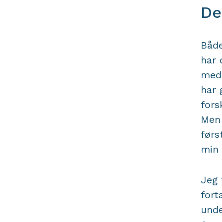
De
Både
har 
medi
har 
fors
Men 
førs
min 
Jeg 
fort
unde