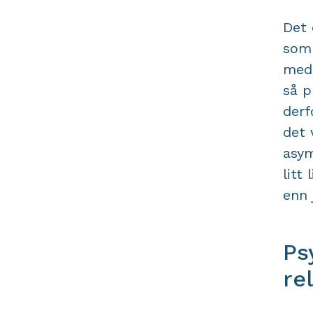
Det 
som 
medi
så p
derf
det 
asym
litt
enn 
Ps
re