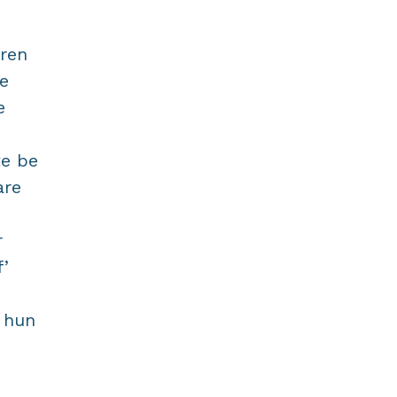
eren
e
e
te be
are
r
f’
g hun