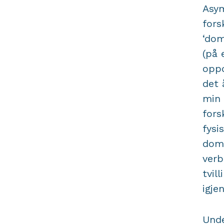
Asym
fors
‘dom
(på 
oppd
det 
min 
fors
fysi
domi
verb
tvil
igje
Und