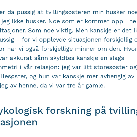
er da pussig at tvillingsøsteren min husker no
jeg ikke husker. Noe som er kommet opp i h
tasjoner. Som noe viktig. Men kanskje er det i
ussig - for vi opplevde situasjonen forskjellig 
or har vi også forskjellige minner om den. Hvo
var akkurat sånn skyldtes kanskje en slags
metri i vår relasjon: jeg var litt storesøster o
 lillesøster, og hun var kanskje mer avhengig a
jeg av henne, da vi var tre år gamle.
ykologisk forskning på tvilli
lasjonen