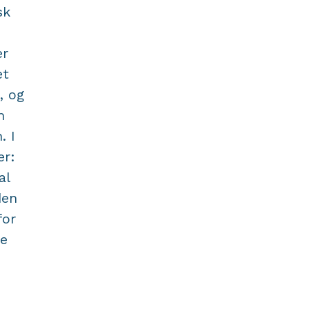
sk
er
et
, og
m
. I
er:
al
den
for
ne