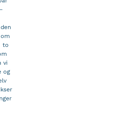
par
–
 den
v om
m to
som
 vi
e og
elv
okser
inger