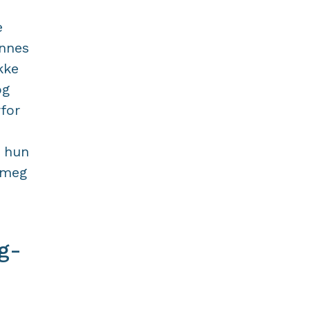
e
ennes
kke
og
rfor
g hun
v meg
ng-