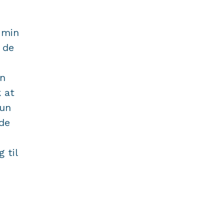
 min
 de
en
k at
hun
de
 til