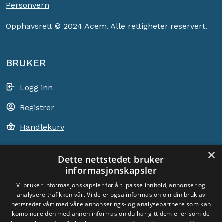
Personvern
Opphavsrett © 2024 Acem. Alle rettigheter reservert.
BRUKER
Logg inn
Registrer
Handlekurv
×
Dette nettstedet bruker
informasjonskapsler
ACEM VERDEN OVER
Vi bruker informasjonskapsler for å tilpasse innhold, annonser og
analysere trafikken vår. Vi deler også informasjon om din bruk av
VELG LAND
nettstedet vårt med våre annonserings- og analysepartnere som kan
Dyade
kombinere den med annen informasjon du har gitt dem eller som de