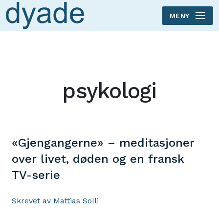
MENY
Skip to main content
psykologi
«Gjengangerne» – meditasjoner
over livet, døden og en fransk
TV-serie
Skrevet av Mattias Solli