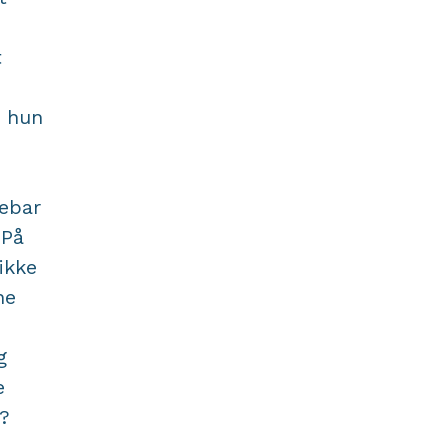
t
e hun
ebar
 På
ikke
ne
g
e
?