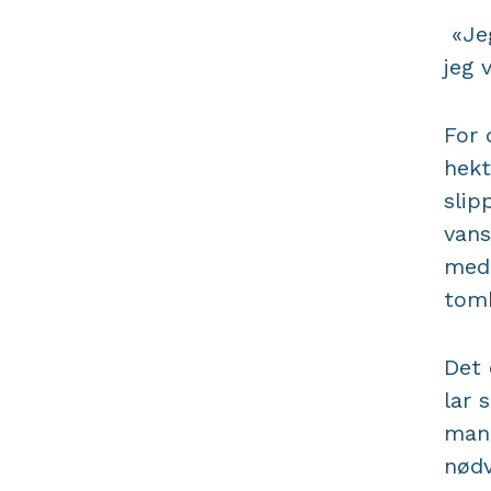
«Jeg
jeg 
For 
hekt
slip
vans
med 
tomh
Det 
lar 
mang
nødv