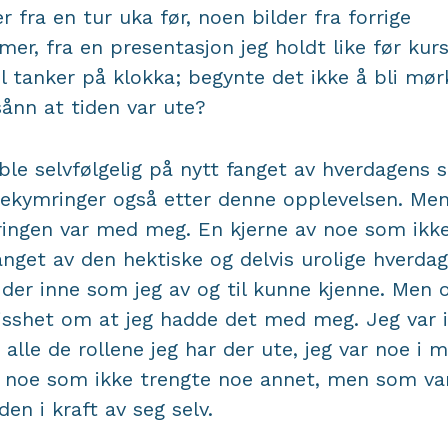
er fra en tur uka før, noen bilder fra forrige
er, fra en presentasjon jeg holdt like før kurs
il tanker på klokka; begynte det ikke å bli mør
sånn at tiden var ute?
ble selvfølgelig på nytt fanget av hverdagens 
ekymringer også etter denne opplevelsen. Me
ringen var med meg. En kjerne av noe som ikke
anget av den hektiske og delvis urolige hverdag
der inne som jeg av og til kunne kjenne. Men 
isshet om at jeg hadde det med meg. Jeg var 
 alle de rollene jeg har der ute, jeg var noe i 
, noe som ikke trengte noe annet, men som var
rden i kraft av seg selv.