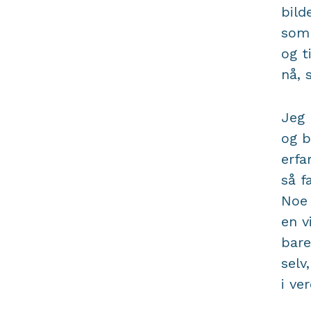
bild
somm
og t
nå, 
Jeg 
og b
erfa
så f
Noe 
en v
bare
selv
i ve