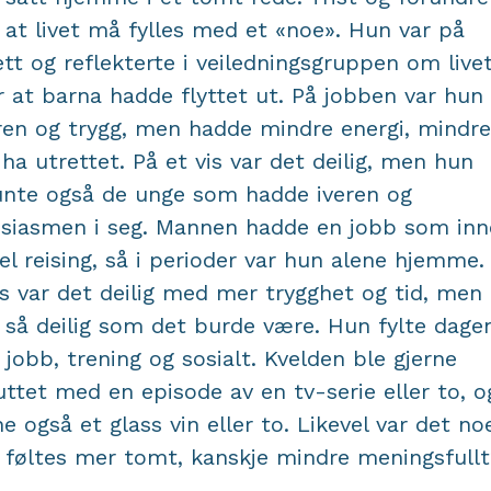
 at livet må fylles med et «noe». Hun var på
ett og reflekterte i veiledningsgruppen om live
r at barna hadde flyttet ut. På jobben var hun
ren og trygg, men hadde mindre energi, mindr
e ha utrettet. På et vis var det deilig, men hun
nte også de unge som hadde iveren og
siasmen i seg. Mannen hadde en jobb som inn
el reising, så i perioder var hun alene hjemme.
is var det deilig med mer trygghet og tid, men 
t så deilig som det burde være. Hun fylte dage
jobb, trening og sosialt. Kvelden ble gjerne
uttet med en episode av en tv-serie eller to, o
ne også et glass vin eller to. Likevel var det no
føltes mer tomt, kanskje mindre meningsfullt