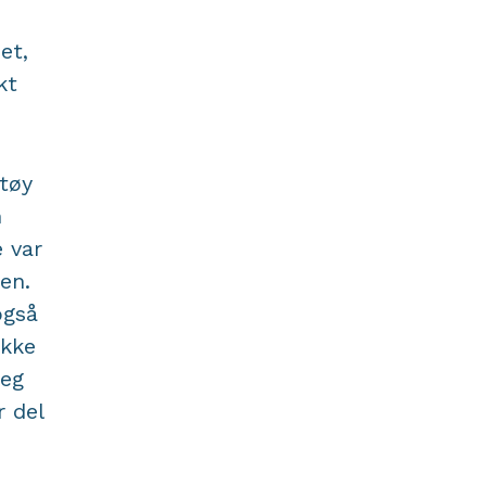
et,
kt
støy
n
 var
en.
også
ikke
meg
 del