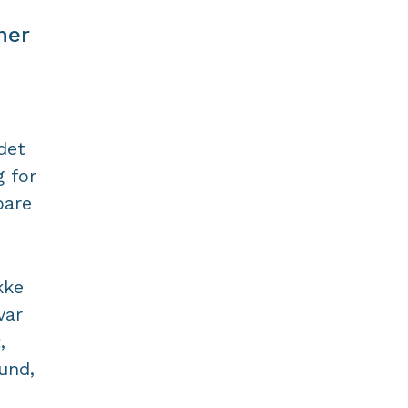
ner
det
g for
bare
kke
var
,
und,