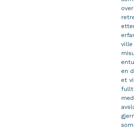
over
retr
ette
erfa
vill
misu
entu
en d
et v
full
med 
avsl
gjer
som 