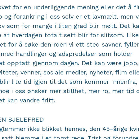
vet for en underliggende mening eller det å f
o og forankring i oss selv er et lavmælt, men v
v som for mange i liten grad blir møtt. Det k
e at hverdagen totalt sett blir for slitsom. Likev
et for å søke den roen vi ett sted savner, fyller
med handlinger og adspredelser som holder
et opptatt gjennom dagen. Det kan være jobb,
viteter, venner, sosiale medier, nyheter, film elle
blir lite tid igjen til det som kommer innenfra,
oe i oss ønsker mer stillhet, mer ro, mer tid 
et kan vandre fritt.
EN SJELEFRED
glemmer ikke blikket hennes, den 45-årige kv
satt hjemme i et tomt rede. Trist og forundre