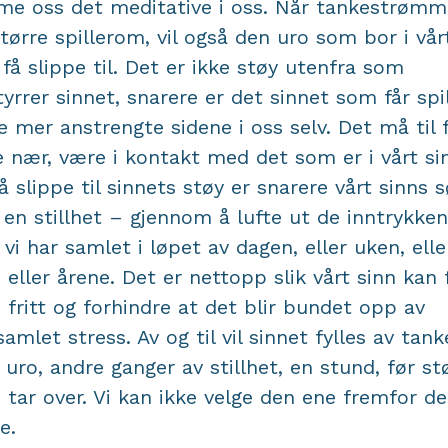
e oss det meditative i oss. Når tankestrøm
større spillerom, vil også den uro som bor i vår
 få slippe til. Det er ikke støy utenfra som
tyrrer sinnet, snarere er det sinnet som får spi
e mer anstrengte sidene i oss selv. Det må til 
 nær, være i kontakt med det som er i vårt si
å slippe til sinnets støy er snarere vårt sinns 
en stillhet – gjennom å lufte ut de inntrykke
vi har samlet i løpet av dagen, eller uken, elle
, eller årene. Det er nettopp slik vårt sinn kan 
e fritt og forhindre at det blir bundet opp av
amlet stress. Av og til vil sinnet fylles av tank
r uro, andre ganger av stillhet, en stund, før s
n tar over. Vi kan ikke velge den ene fremfor d
e.