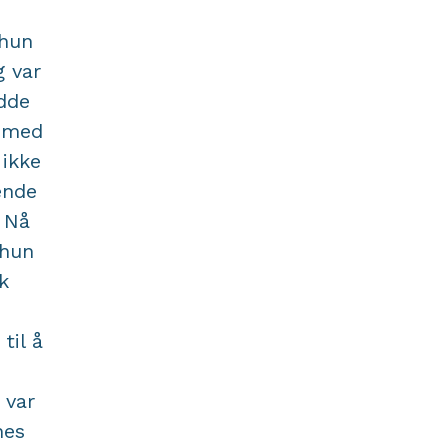
 hun
g var
adde
e med
 ikke
ende
 Nå
 hun
k
til å
 var
nes