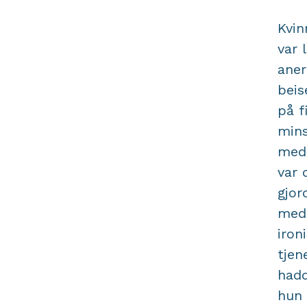
Kvin
var 
aner
beis
på f
mins
med 
var 
gjor
med 
iron
tjen
hadd
hun 