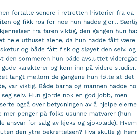
nen fortalte senere i retretten historier fra da
liten og fikk ros for noe hun hadde gjort. Særli
kjennelsen fra faren viktig, den gangen hun h
et hele uthuset alene, da hun hadde fått vær
isketur og både fått fisk og sløyet den selv, og
t den sommeren hun både avsluttet videregå
gode karakterer og kom inn på videre studier.
det langt mellom de gangene hun følte at det
de, var viktig. Både barna og mannen hadde no
seg selv. Hun gjorde nok en god jobb, men
iserte også over betydningen av å hjelpe eierne 
e mer penger på folks usunne matvarer (hun
e ansvar for salg av kjeks og sjokolade). Hvem
uten den ytre bekreftelsen? Hva skulle gi hen