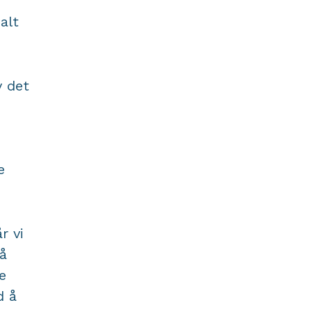
alt
v det
e
r vi
på
e
d å