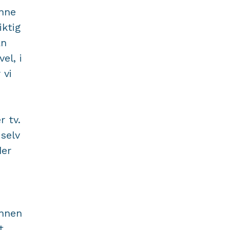
inne
iktig
an
el, i
 vi
r tv.
 selv
der
innen
t