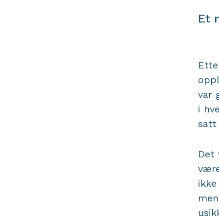
Et 
Ette
oppl
var 
i hv
satt
Det 
vær
ikke
men 
usik