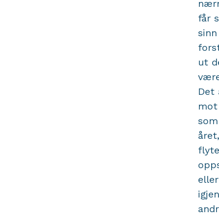
nærm
får 
sinn
fors
ut d
være
Det 
mot 
som 
året
flyt
opps
elle
igje
andr