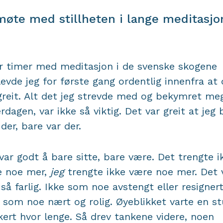
møte med stillheten i lange meditasjo
r timer med meditasjon i de svenske skogene
evde jeg for første gang ordentlig innenfra at 
greit. Alt det jeg strevde med og bekymret me
erdagen, var ikke så viktig. Det var greit at jeg 
 der, bare var der.
var godt å bare sitte, bare være. Det trengte i
e noe mer,
jeg
trengte ikke være noe mer. Det 
 så farlig. Ikke som noe avstengt eller resignert
som noe nært og rolig. Øyeblikket varte en st
kert hvor lenge. Så drev tankene videre, noen