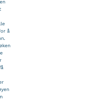
men
t
lle
for å
nn.
søken
ne
r
få
er
tøyen
en