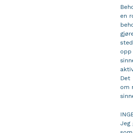
Beho
en r
beho
gjør
sted
opp 
sinn
akti
Det 
om n
sinn
ING
Jeg 
som 