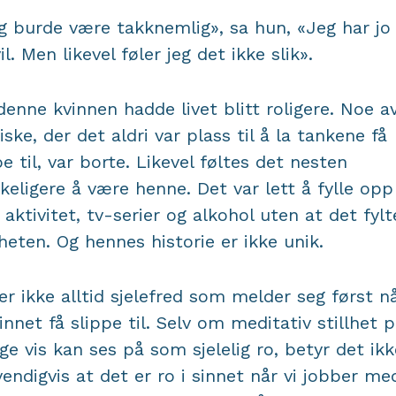
 burde være takknemlig», sa hun, «Jeg har jo 
vil. Men likevel føler jeg det ikke slik».
denne kvinnen hadde livet blitt roligere. Noe a
iske, der det aldri var plass til å la tankene få
pe til, var borte. Likevel føltes det nesten
keligere å være henne. Det var lett å fylle opp
aktivitet, tv-serier og alkohol uten at det fylt
eten. Og hennes historie er ikke unik.
er ikke alltid sjelefred som melder seg først nå
sinnet få slippe til. Selv om meditativ stillhet 
e vis kan ses på som sjelelig ro, betyr det ikk
endigvis at det er ro i sinnet når vi jobber me