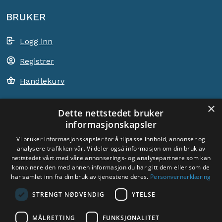
BRUKER
Logg inn
Registrer
Handlekurv
×
Dette nettstedet bruker
informasjonskapsler
ACEM VERDEN OVER
Vi bruker informasjonskapsler for å tilpasse innhold, annonser og
analysere trafikken vår. Vi deler også informasjon om din bruk av
VELG LAND
nettstedet vårt med våre annonserings- og analysepartnere som kan
Dyade
kombinere den med annen informasjon du har gitt dem eller som de
har samlet inn fra din bruk av tjenestene deres.
Personvernerklæring
STRENGT NØDVENDIG
YTELSE
MÅLRETTING
FUNKSJONALITET