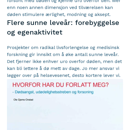
forsont med døden og kjenne uro overfor den. Mer
enn noen annen dimensjon ved tilværelsen kan
døden stimulere ærlighet, modning og aksept.
Flere sunne leveår: forebyggelse
og egenaktivitet
Prosjekter om radikal livsforlengelse og medisinsk
forskning gir innsikt om å øke antall sunne leveår.
Det fjerner ikke enhver uro overfor døden, men det
kan bli lettere å dø mett av dage. Jo mer ansvar vi
legger over på helsevesenet, desto kortere lever vi.