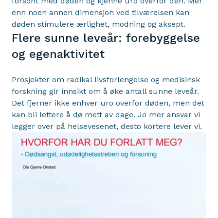
forsont med døden og kjenne uro overfor den. Mer
enn noen annen dimensjon ved tilværelsen kan
døden stimulere ærlighet, modning og aksept.
Flere sunne leveår: forebyggelse
og egenaktivitet
Prosjekter om radikal livsforlengelse og medisinsk
forskning gir innsikt om å øke antall sunne leveår.
Det fjerner ikke enhver uro overfor døden, men det
kan bli lettere å dø mett av dage. Jo mer ansvar vi
legger over på helsevesenet, desto kortere lever vi.