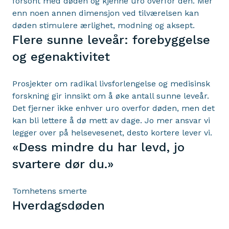
forsont med døden og kjenne uro overfor den. Mer
enn noen annen dimensjon ved tilværelsen kan
døden stimulere ærlighet, modning og aksept.
Flere sunne leveår: forebyggelse
og egenaktivitet
Prosjekter om radikal livsforlengelse og medisinsk
forskning gir innsikt om å øke antall sunne leveår.
Det fjerner ikke enhver uro overfor døden, men det
kan bli lettere å dø mett av dage. Jo mer ansvar vi
legger over på helsevesenet, desto kortere lever vi.
«Dess mindre du har levd, jo
svartere dør du.»
Tomhetens smerte
Hverdagsdøden