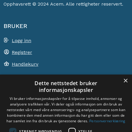
Opphavsrett © 2024 Acem. Alle rettigheter reservert.
BRUKER
Logg inn
Registrer
Handlekurv
×
Dette nettstedet bruker
informasjonskapsler
ACEM VERDEN OVER
Vi bruker informasjonskapsler for å tilpasse innhold, annonser og
analysere trafikken vår. Vi deler også informasjon om din bruk av
VELG LAND
nettstedet vårt med våre annonserings- og analysepartnere som kan
Dyade
kombinere den med annen informasjon du har gitt dem eller som de
har samlet inn fra din bruk av tjenestene deres.
Personvernerklæring
STRENGT NØDVENDIG
YTELSE