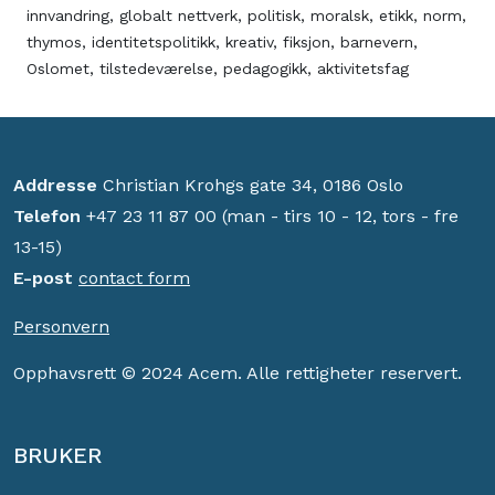
innvandring
,
globalt nettverk
,
politisk
,
moralsk
,
etikk
,
norm
,
thymos
,
identitetspolitikk
,
kreativ
,
fiksjon
,
barnevern
,
Oslomet
,
tilstedeværelse
,
pedagogikk
,
aktivitetsfag
Addresse
Christian Krohgs gate 34, 0186 Oslo
Telefon
+47 23 11 87 00 (man - tirs 10 - 12, tors - fre
13-15)
E-post
contact form
Personvern
Opphavsrett © 2024 Acem. Alle rettigheter reservert.
BRUKER