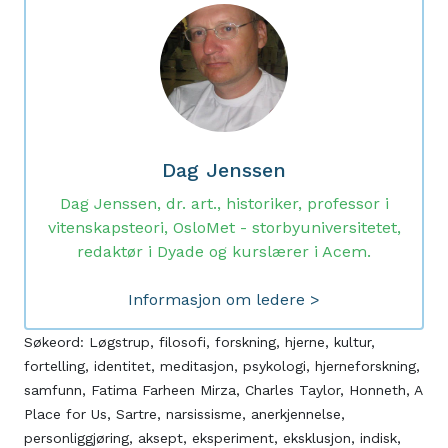
Dag Jenssen
Dag Jenssen, dr. art., historiker, professor i
vitenskapsteori, OsloMet - storbyuniversitetet,
redaktør i Dyade og kurslærer i Acem.
Informasjon om ledere >
Søkeord:
Løgstrup
,
filosofi
,
forskning
,
hjerne
,
kultur
,
fortelling
,
identitet
,
meditasjon
,
psykologi
,
hjerneforskning
,
samfunn
,
Fatima Farheen Mirza
,
Charles Taylor
,
Honneth
,
A
Place for Us
,
Sartre
,
narsissisme
,
anerkjennelse
,
personliggjøring
,
aksept
,
eksperiment
,
eksklusjon
,
indisk
,