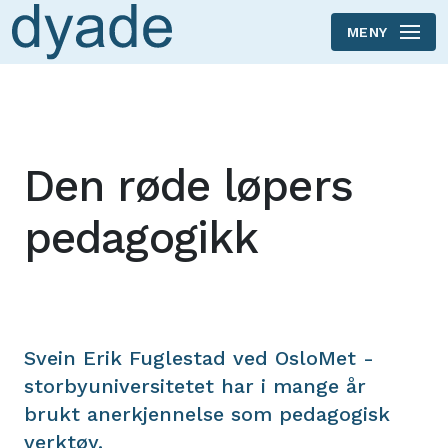
MENY
Skip to main content
Den røde løpers
pedagogikk
Svein Erik Fuglestad ved OsloMet -
storbyuniversitetet har i mange år
brukt anerkjennelse som pedagogisk
verktøy.