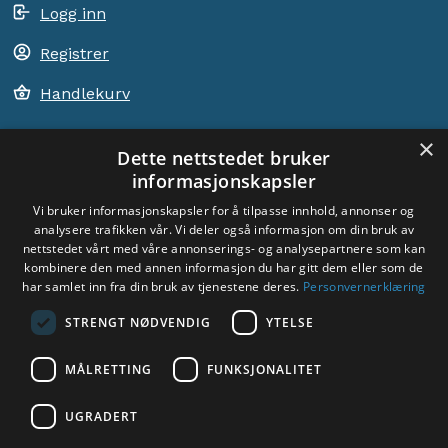
Logg inn
Registrer
Handlekurv
×
Dette nettstedet bruker
informasjonskapsler
ACEM VERDEN OVER
Vi bruker informasjonskapsler for å tilpasse innhold, annonser og
analysere trafikken vår. Vi deler også informasjon om din bruk av
VELG LAND
nettstedet vårt med våre annonserings- og analysepartnere som kan
Dyade
kombinere den med annen informasjon du har gitt dem eller som de
har samlet inn fra din bruk av tjenestene deres.
Personvernerklæring
STRENGT NØDVENDIG
YTELSE
MÅLRETTING
FUNKSJONALITET
Sosiale medier:
UGRADERT