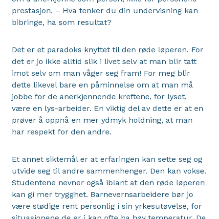
prestasjon. – Hva tenker du din undervisning kan
bibringe, ha som resultat?
Det er et paradoks knyttet til den røde løperen. For
det er jo ikke alltid slik i livet selv at man blir tatt
imot selv om man våger seg fram! For meg blir
dette likevel bare en påminnelse om at man må
jobbe for de anerkjennende kreftene, for lyset,
være en lys-arbeider. En viktig del av dette er at en
prøver å oppnå en mer ydmyk holdning, at man
har respekt for den andre.
Et annet siktemål er at erfaringen kan sette seg og
utvide seg til andre sammenhenger. Den kan vokse.
Studentene nevner også iblant at den røde løperen
kan gi mer trygghet. Barnevernsarbeidere bør jo
være stødige rent personlig i sin yrkesutøvelse, for
situasjonene de er i kan ofte ha høy temperatur. De