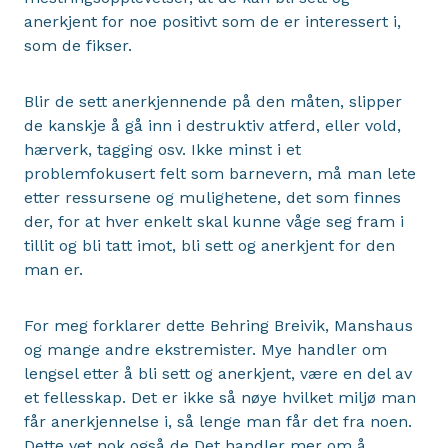
anerkjent for noe positivt som de er interessert i,
som de fikser.
Blir de sett anerkjennende på den måten, slipper
de kanskje å gå inn i destruktiv atferd, eller vold,
hærverk, tagging osv. Ikke minst i et
problemfokusert felt som barnevern, må man lete
etter ressursene og mulighetene, det som finnes
der, for at hver enkelt skal kunne våge seg fram i
tillit og bli tatt imot, bli sett og anerkjent for den
man er.
For meg forklarer dette Behring Breivik, Manshaus
og mange andre ekstremister. Mye handler om
lengsel etter å bli sett og anerkjent, være en del av
et fellesskap. Det er ikke så nøye hvilket miljø man
får anerkjennelse i, så lenge man får det fra noen.
Dette vet nok også de Det handler mer om å