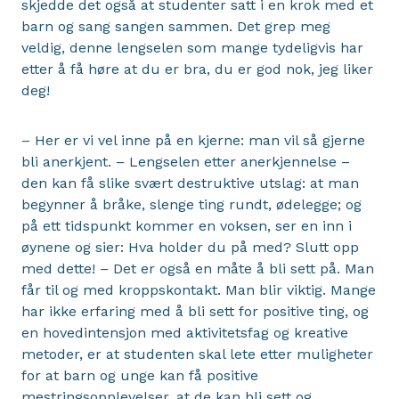
skjedde det også at studenter satt i en krok med et
barn og sang sangen sammen. Det grep meg
veldig, denne lengselen som mange tydeligvis har
etter å få høre at du er bra, du er god nok, jeg liker
deg!
– Her er vi vel inne på en kjerne: man vil så gjerne
bli anerkjent. – Lengselen etter anerkjennelse –
den kan få slike svært destruktive utslag: at man
begynner å bråke, slenge ting rundt, ødelegge; og
på ett tidspunkt kommer en voksen, ser en inn i
øynene og sier: Hva holder du på med? Slutt opp
med dette! – Det er også en måte å bli sett på. Man
får til og med kroppskontakt. Man blir viktig. Mange
har ikke erfaring med å bli sett for positive ting, og
en hovedintensjon med aktivitetsfag og kreative
metoder, er at studenten skal lete etter muligheter
for at barn og unge kan få positive
mestringsopplevelser, at de kan bli sett og