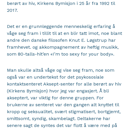
berørt av hiv, Kirkens Bymisjon i 25 år fra 1992 til
2017.
Det er en grunnleggende menneskelig erfaring å
våge seg fram i tillit til at en blir tatt imot, noe blant
andre den danske filosofen Knut E. Løgstrup har
framhevet. og akkompagnement av heftig musikk,
som 80-talls-hit’en «I’m too sexy for your body».
Man skulle altså våge og vise seg fram, noe som
også var en undertekst for det psykososiale
kontaktsenteret Aksept-senter for alle berørt av hiv
(Kirkens Bymisjon) hvor jeg var engasjert. Å bli
akseptert, var viktig for denne gruppen. For
brukerne av senteret var den gangen alt knyttet til
kropp og seksualitet, svært stigmatisert, bortgjemt,
smittsomt, syndig, skambelagt. Deltakerne har
senere sagt de syntes det var flott å være med på