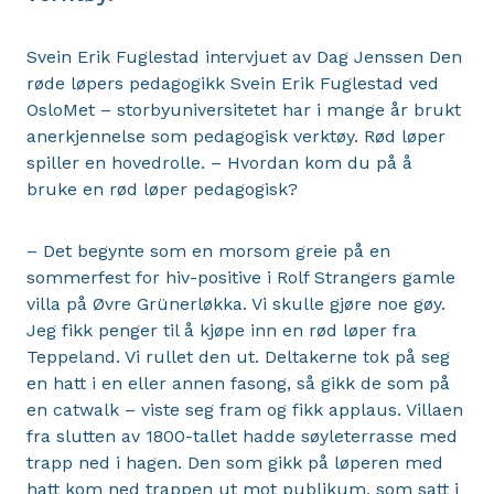
Svein Erik Fuglestad intervjuet av Dag Jenssen Den
røde løpers pedagogikk Svein Erik Fuglestad ved
OsloMet – storbyuniversitetet har i mange år brukt
anerkjennelse som pedagogisk verktøy. Rød løper
spiller en hovedrolle. – Hvordan kom du på å
bruke en rød løper pedagogisk?
– Det begynte som en morsom greie på en
sommerfest for hiv-positive i Rolf Strangers gamle
villa på Øvre Grünerløkka. Vi skulle gjøre noe gøy.
Jeg fikk penger til å kjøpe inn en rød løper fra
Teppeland. Vi rullet den ut. Deltakerne tok på seg
en hatt i en eller annen fasong, så gikk de som på
en catwalk – viste seg fram og fikk applaus. Villaen
fra slutten av 1800-tallet hadde søyleterrasse med
trapp ned i hagen. Den som gikk på løperen med
hatt kom ned trappen ut mot publikum, som satt i