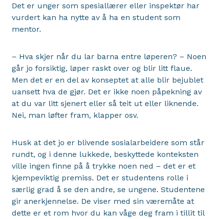
Det er unger som spesiallærer eller inspektør har
vurdert kan ha nytte av å ha en student som
mentor.
– Hva skjer når du lar barna entre løperen? – Noen
går jo forsiktig, løper raskt over og blir litt flaue.
Men det er en del av konseptet at alle blir bejublet
uansett hva de gjør. Det er ikke noen påpekning av
at du var litt sjenert eller så teit ut eller liknende.
Nei, man løfter fram, klapper osv.
Husk at det jo er blivende sosialarbeidere som står
rundt, og i denne lukkede, beskyttede konteksten
ville ingen finne på å trykke noen ned – det er et
kjempeviktig premiss. Det er studentens rolle i
særlig grad å se den andre, se ungene. Studentene
gir anerkjennelse. De viser med sin væremåte at
dette er et rom hvor du kan våge deg fram i tillit til